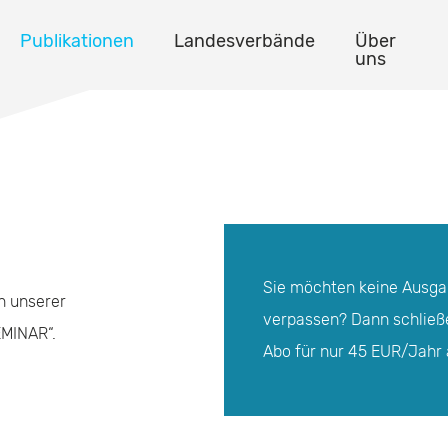
Publikationen
Landesverbände
Über
uns
Sie möchten keine Ausg
en unserer
verpassen? Dann schließe
EMINAR“
.
Abo für nur 45 EUR/Jahr 