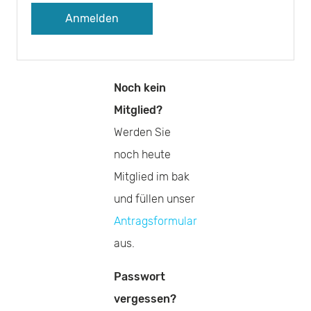
A
l
Noch kein
t
Mitglied?
e
Werden Sie
r
noch heute
n
Mitglied im bak
a
und füllen unser
t
Antragsformular
i
aus.
v
Passwort
e
vergessen?
: