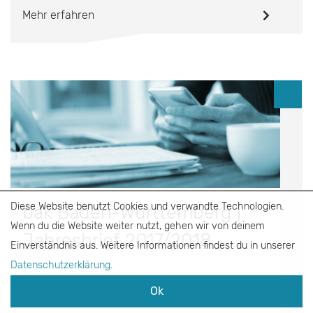
Mehr erfahren
Diese Website benutzt Cookies und verwandte Technologien.
bak Baden-Württemberg |
Wenn du die Website weiter nutzt, gehen wir von deinem
Jahresbrief 2017/2018
Einverständnis aus. Weitere Informationen findest du in unserer
Datenschutzerklärung
.
Ok