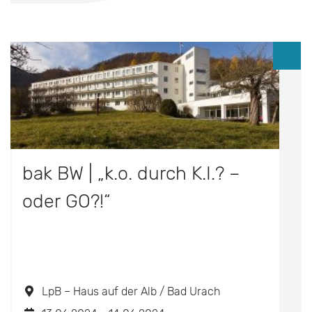
bak BW | „k.o. durch K.I.? –
oder GO?!“
LpB – Haus auf der Alb / Bad Urach