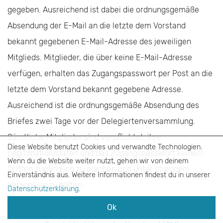
gegeben. Ausreichend ist dabei die ordnungsgemäße
Absendung der E-Mail an die letzte dem Vorstand
bekannt gegebenen E-Mail-Adresse des jeweiligen
Mitglieds. Mitglieder, die über keine E-Mail-Adresse
verfügen, erhalten das Zugangspasswort per Post an die
letzte dem Vorstand bekannt gegebene Adresse.
Ausreichend ist die ordnungsgemäße Absendung des
Briefes zwei Tage vor der Delegiertenversammlung.
Sämtliche Mitglieder sind verpflichtet, ihre
Diese Website benutzt Cookies und verwandte Technologien.
Legitimationsdaten und das Zugangspasswort keinem
Wenn du die Website weiter nutzt, gehen wir von deinem
Dritten zugänglich zu machen und unter strengem
Einverständnis aus. Weitere Informationen findest du in unserer
Verschluss zu halten.
Datenschutzerklärung
.
Ok
§ 10