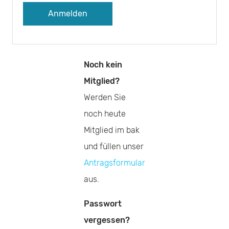
A
l
Noch kein
t
Mitglied?
e
Werden Sie
r
noch heute
n
Mitglied im bak
a
und füllen unser
t
Antragsformular
i
aus.
v
Passwort
e
vergessen?
: