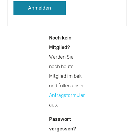
A
l
Noch kein
t
Mitglied?
e
Werden Sie
r
noch heute
n
Mitglied im bak
a
und füllen unser
t
Antragsformular
i
aus.
v
Passwort
e
vergessen?
: