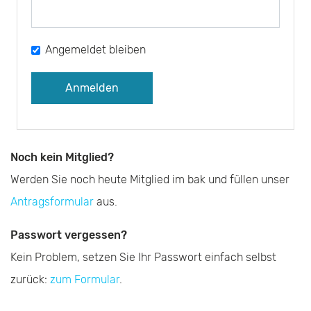
Angemeldet bleiben
A
l
Noch kein Mitglied?
t
Werden Sie noch heute Mitglied im bak und füllen unser
e
Antragsformular
aus.
r
Passwort vergessen?
n
Kein Problem, setzen Sie Ihr Passwort einfach selbst
a
zurück:
zum Formular
.
t
i