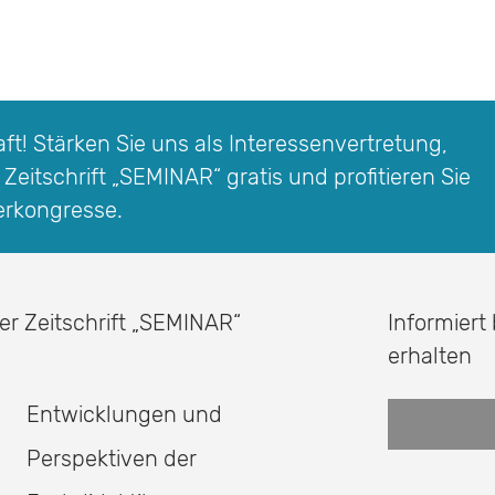
v
e
:
t! Stärken Sie uns als Interessen­vertretung,
 Zeitschrift
„SEMINAR“
gratis und profitieren Sie
erkongresse.
er Zeitschrift
„SEMINAR“
Informiert
erhalten
Entwicklungen und
Perspektiven der