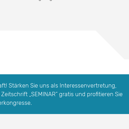
t! Stärken Sie uns als Interessen­vertretung,
 Zeitschrift
„SEMINAR“
gratis und profitieren Sie
erkongresse.