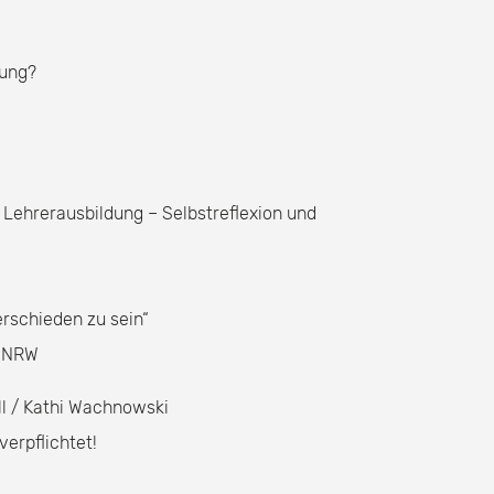
dung?
r Lehrerausbildung – Selbstreflexion und
erschieden zu sein“
n NRW
ull / Kathi Wachnowski
verpflichtet!