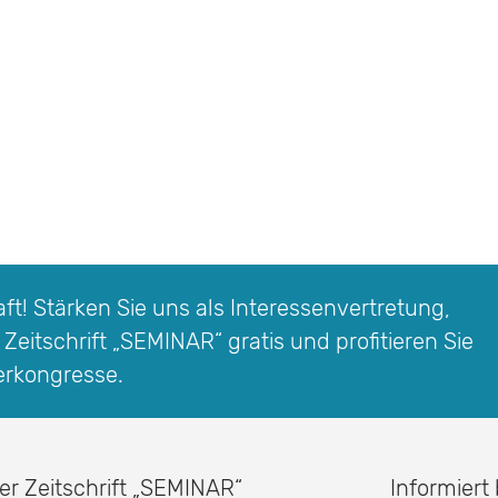
t! Stärken Sie uns als Interessen­vertretung,
 Zeitschrift
„SEMINAR“
gratis und profitieren Sie
erkongresse.
er Zeitschrift
„SEMINAR“
Informiert